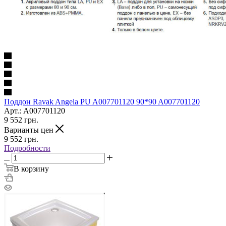
Поддон Ravak Angela PU A007701120 90*90 A007701120
Арт.: A007701120
9 552
грн.
Варианты цен
9 552
грн.
Подробности
В корзину