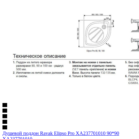
Душевой поддон Ravak Elipso Pro XA237701010 90*90
XA237701010