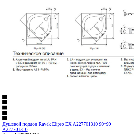
Душевой поддон Ravak Elipso EX A227701310 90*90
A227701310