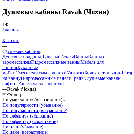
Душевые кабины Ravak (Чехия)
145
Главная
—
Каталог
—
Душевые кабины
Душевые поддоны
Душевые боксы
Ванны
Ванны с
аэромассажем
Гидромассажные ванны
Мебель для
ванной
Кухонные
мойки
Смесители
Умывальники
Унитазы
Биде
Инсталляции
Штор
на ванну
Гидромассажные панели
Трапы, душевые каналы,
сифоны
Аксессуары в ванную
—
Ravak (Чехия)
Фильтр
По умолчанию (возрастание)
По популярности (убывание)
По популярности (возрастание)
По алфавиту (убывание)
По алфавиту (возрастание)
По цене (убывание)
По цене (возрастание)