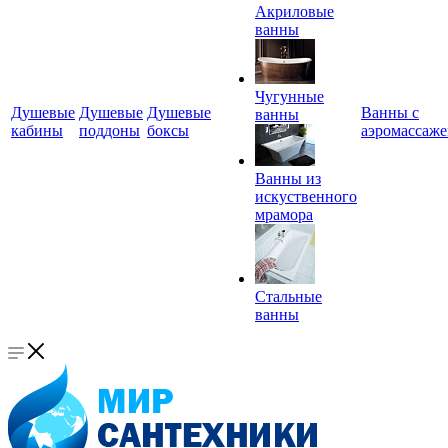
Акриловые
ванны
Чугунные
Душевые
Душевые
Душевые
Ванны с
ванны
кабины
поддоны
боксы
аэромассаж
Ванны из
искуственного
мрамора
Стальные
ванны