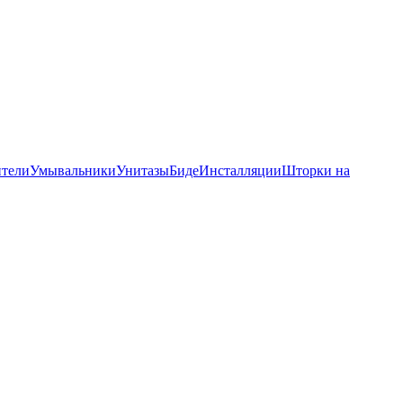
тели
Умывальники
Унитазы
Биде
Инсталляции
Шторки на