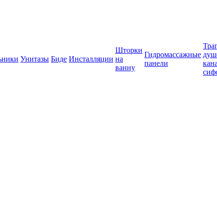
Тра
Шторки
Гидромассажные
душ
ьники
Унитазы
Биде
Инсталляции
на
панели
кан
ванну
сиф