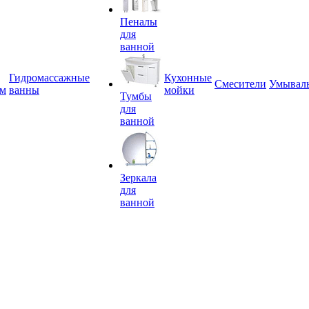
Пеналы
для
ванной
Гидромассажные
Кухонные
Смесители
Умывал
ем
ванны
мойки
Тумбы
для
ванной
Зеркала
для
ванной