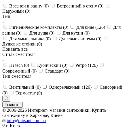
Врезной в ванну (
0
)
Встроенный в стену (
0
)
Наружный (
0
)
Тип
Гигиенические комплекты (
0
)
Для биде (
126
)
Для
ванны (
0
)
Для душа (
0
)
Для кухни (
0
)
Для умывальника (
0
)
Душевые системы (
0
)
Душевые стойки (
0
)
Показать все
Стиль смесителя
Hi-tech (
0
)
Кубический (
0
)
Ретро (
126
)
Современный (
0
)
Стандарт (
0
)
Тип смесителя
Вентильный (
0
)
Однорычажный (
126
)
Сенсорный
(
0
)
Термостат (
0
)
Показать
© 2006-2026 Интернет- магазин сантехники. Купить
сантехнику в Харькове, Киеве.
info@mirsant.com.ua
г. Киев