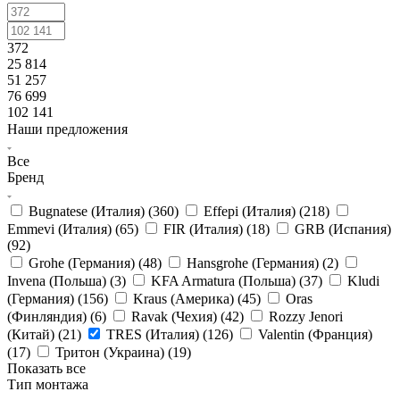
372
25 814
51 257
76 699
102 141
Наши предложения
Все
Бренд
Bugnatese (Италия) (
360
)
Effepi (Италия) (
218
)
Emmevi (Италия) (
65
)
FIR (Италия) (
18
)
GRB (Испания)
(
92
)
Grohe (Германия) (
48
)
Hansgrohe (Германия) (
2
)
Invena (Польша) (
3
)
KFA Armatura (Польша) (
37
)
Kludi
(Германия) (
156
)
Kraus (Америка) (
45
)
Oras
(Финляндия) (
6
)
Ravak (Чехия) (
42
)
Rozzy Jenori
(Китай) (
21
)
TRES (Италия) (
126
)
Valentin (Франция)
(
17
)
Тритон (Украина) (
19
)
Показать все
Тип монтажа