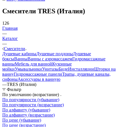
Смесители TRES (Италия)
126
Главная
—
Каталог
—
Смесители
Душевые кабины
Душевые поддоны
Душевые
боксы
Ванны
Ванны с аэромассажем
Гидромассажные
ванны
Мебель для ванной
Кухонные
мойки
Умывальники
Унитазы
Биде
Инсталляции
Шторки на
ванну
Гидромассажные панели
Трапы, душевые каналы,
сифоны
Аксессуары в ванную
—
TRES (Италия)
Фильтр
По умолчанию (возрастание)
По популярности (убывание)
По популярности (возрастание)
По алфавиту (убывание)
По алфавиту (возрастание)
По цене (убывание)
По цене (возрастание)