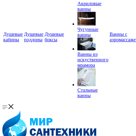
Акриловые
ванны
Чугунные
Душевые
Душевые
Душевые
Ванны с
ванны
кабины
поддоны
боксы
аэромассаж
Ванны из
искуственного
мрамора
Стальные
ванны