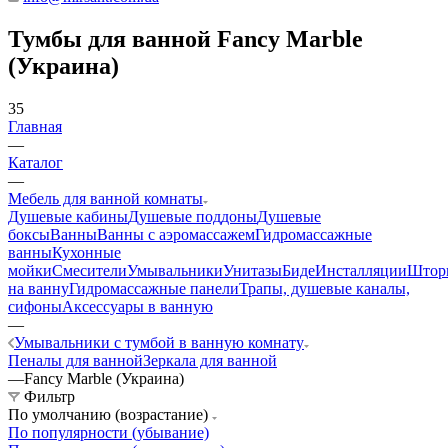
Тумбы для ванной Fancy Marble
(Украина)
35
Главная
—
Каталог
—
Мебель для ванной комнаты
Душевые кабины
Душевые поддоны
Душевые
боксы
Ванны
Ванны с аэромассажем
Гидромассажные
ванны
Кухонные
мойки
Смесители
Умывальники
Унитазы
Биде
Инсталляции
Штор
на ванну
Гидромассажные панели
Трапы, душевые каналы,
сифоны
Аксессуары в ванную
—
Умывальники с тумбой в ванную комнату
Пеналы для ванной
Зеркала для ванной
—
Fancy Marble (Украина)
Фильтр
По умолчанию (возрастание)
По популярности (убывание)