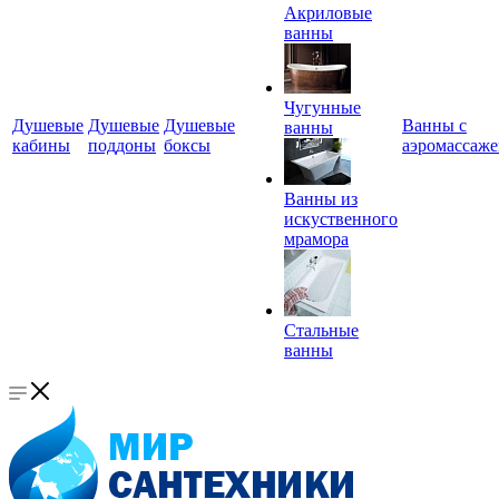
Акриловые
ванны
Чугунные
Душевые
Душевые
Душевые
Ванны с
ванны
кабины
поддоны
боксы
аэромассаж
Ванны из
искуственного
мрамора
Стальные
ванны