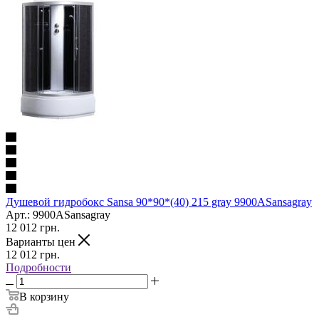
Душевой гидробокс Sansa 90*90*(40) 215 gray 9900ASansagray
Арт.: 9900ASansagray
12 012
грн.
Варианты цен
12 012
грн.
Подробности
В корзину