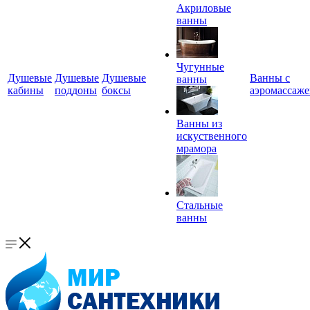
Акриловые
ванны
Чугунные
Душевые
Душевые
Душевые
Ванны с
ванны
кабины
поддоны
боксы
аэромассаж
Ванны из
искуственного
мрамора
Стальные
ванны