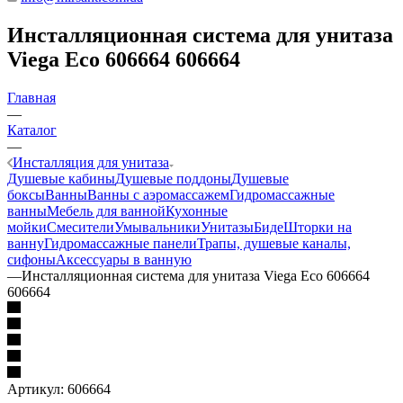
Инсталляционная система для унитаза
Viega Eco 606664 606664
Главная
—
Каталог
—
Инсталляция для унитаза
Душевые кабины
Душевые поддоны
Душевые
боксы
Ванны
Ванны с аэромассажем
Гидромассажные
ванны
Мебель для ванной
Кухонные
мойки
Смесители
Умывальники
Унитазы
Биде
Шторки на
ванну
Гидромассажные панели
Трапы, душевые каналы,
сифоны
Аксессуары в ванную
—
Инсталляционная система для унитаза Viega Eco 606664
606664
Артикул:
606664