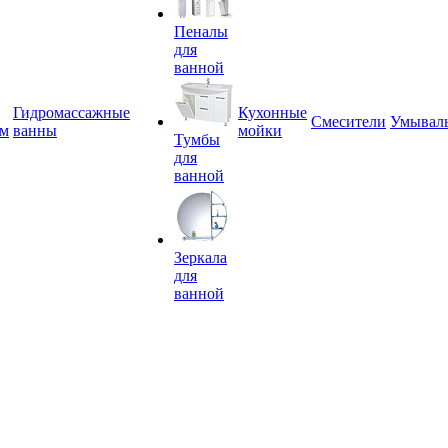
Пеналы
для
ванной
Гидромассажные
Кухонные
Смесители
Умывал
ем
ванны
мойки
Тумбы
для
ванной
Зеркала
для
ванной