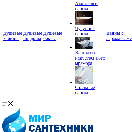
Акриловые
ванны
Чугунные
Душевые
Душевые
Душевые
Ванны с
ванны
кабины
поддоны
боксы
аэромассаж
Ванны из
искуственного
мрамора
Стальные
ванны