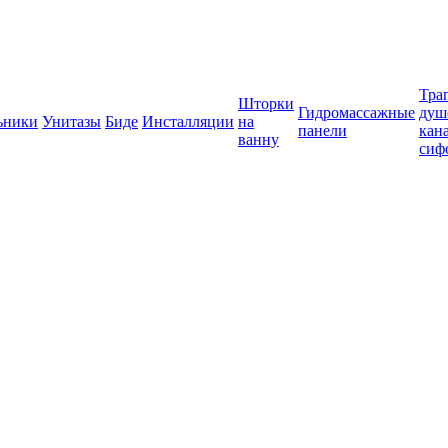
Тра
Шторки
Гидромассажные
душ
ьники
Унитазы
Биде
Инсталляции
на
панели
кан
ванну
сиф