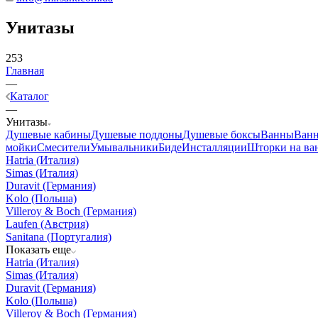
Унитазы
253
Главная
—
Каталог
—
Унитазы
Душевые кабины
Душевые поддоны
Душевые боксы
Ванны
Ванн
мойки
Смесители
Умывальники
Биде
Инсталляции
Шторки на ва
Hatria (Италия)
Simas (Италия)
Duravit (Германия)
Kolo (Польша)
Villeroy & Boch (Германия)
Laufen (Австрия)
Sanitana (Португалия)
Показать еще
Hatria (Италия)
Simas (Италия)
Duravit (Германия)
Kolo (Польша)
Villeroy & Boch (Германия)