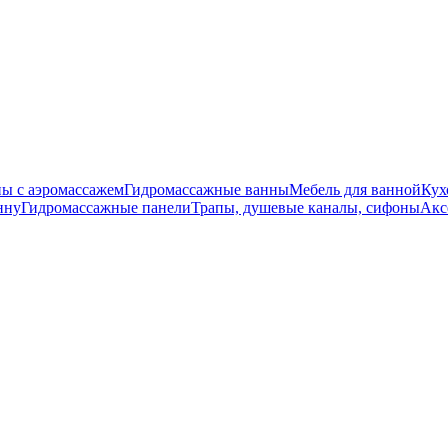
ы с аэромассажем
Гидромассажные ванны
Мебель для ванной
Кух
нну
Гидромассажные панели
Трапы, душевые каналы, сифоны
Акс