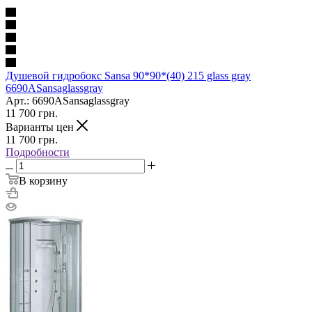
Душевой гидробокс Sansa 90*90*(40) 215 glass gray
6690ASansaglassgray
Арт.: 6690ASansaglassgray
11 700
грн.
Варианты цен
11 700
грн.
Подробности
В корзину