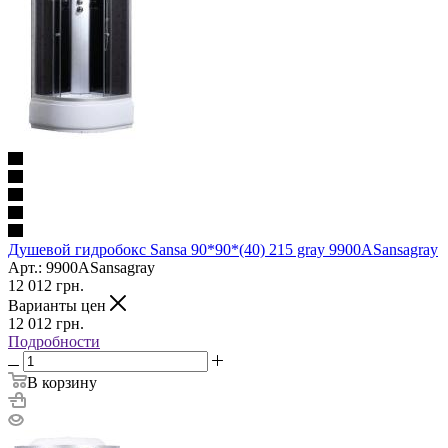
Душевой гидробокс Sansa 90*90*(40) 215 gray 9900ASansagray
Арт.: 9900ASansagray
12 012
грн.
Варианты цен
12 012
грн.
Подробности
В корзину