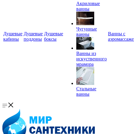
Акриловые
ванны
Чугунные
Душевые
Душевые
Душевые
Ванны с
ванны
кабины
поддоны
боксы
аэромассаж
Ванны из
искуственного
мрамора
Стальные
ванны