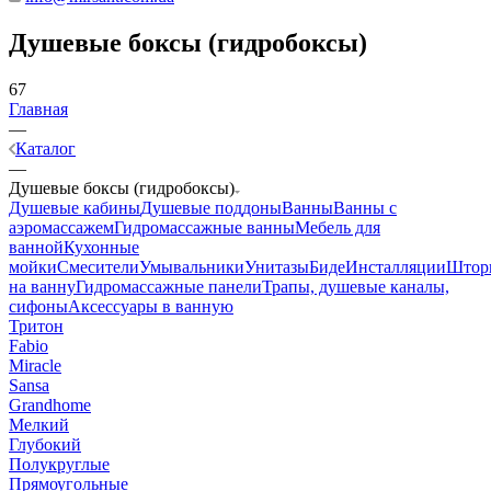
Душевые боксы (гидробоксы)
67
Главная
—
Каталог
—
Душевые боксы (гидробоксы)
Душевые кабины
Душевые поддоны
Ванны
Ванны с
аэромассажем
Гидромассажные ванны
Мебель для
ванной
Кухонные
мойки
Смесители
Умывальники
Унитазы
Биде
Инсталляции
Штор
на ванну
Гидромассажные панели
Трапы, душевые каналы,
сифоны
Аксессуары в ванную
Тритон
Fabio
Miracle
Sansa
Grandhome
Мелкий
Глубокий
Полукруглые
Прямоугольные