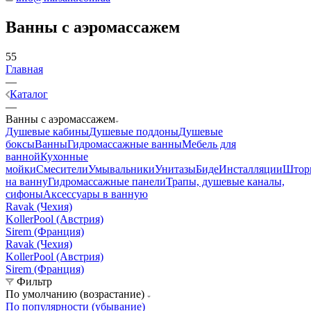
Ванны с аэромассажем
55
Главная
—
Каталог
—
Ванны с аэромассажем
Душевые кабины
Душевые поддоны
Душевые
боксы
Ванны
Гидромассажные ванны
Мебель для
ванной
Кухонные
мойки
Смесители
Умывальники
Унитазы
Биде
Инсталляции
Штор
на ванну
Гидромассажные панели
Трапы, душевые каналы,
сифоны
Аксессуары в ванную
Ravak (Чехия)
KollerPool (Австрия)
Sirem (Франция)
Ravak (Чехия)
KollerPool (Австрия)
Sirem (Франция)
Фильтр
По умолчанию (возрастание)
По популярности (убывание)