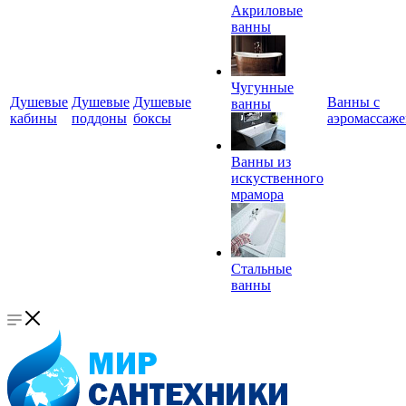
Акриловые
ванны
Чугунные
Душевые
Душевые
Душевые
Ванны с
ванны
кабины
поддоны
боксы
аэромассаж
Ванны из
искуственного
мрамора
Стальные
ванны