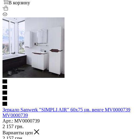
В корзину
Зеркало Sanwerk "SIMPLI AIR" 60x75 цв. венге MV0000739
MV0000739
Арт.: MV0000739
2 157
грн.
Варианты цен
2 157
грн.