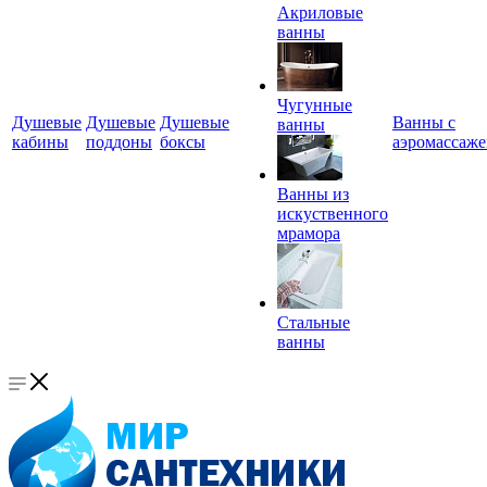
Акриловые
ванны
Чугунные
Душевые
Душевые
Душевые
Ванны с
ванны
кабины
поддоны
боксы
аэромассаж
Ванны из
искуственного
мрамора
Стальные
ванны