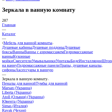
Зеркала в ванную комнату
287
Главная
—
Каталог
—
Мебель для ванной комнаты
Душевые кабины
Душевые поддоны
Душевые
боксы
Ванны
Ванны с аэромассажем
Гидромассажные
ванны
Кухонные
мойки
Смесители
Умывальники
Унитазы
Биде
Инсталляции
Штор
на ванну
Гидромассажные панели
Трапы, душевые каналы,
сифоны
Аксессуары в ванную
—
Зеркала в ванную комнату
Пеналы для ванной
Тумбы для ванной
Marsan (Украина)
Liberta (Украина)
Atoll (Ольвия) (Украина)
Ювента (Украина)
Simas (Италия)
Ravak (Чехия)