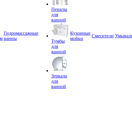
Пеналы
для
ванной
Гидромассажные
Кухонные
Смесители
Умывал
ем
ванны
мойки
Тумбы
для
ванной
Зеркала
для
ванной