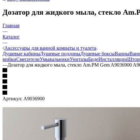
Дозатор для жидкого мыла, стекло Am
Главная
—
Каталог
—
Аксессуары для ванной комнаты и туалета
Душевые кабины
Душевые поддоны
Душевые боксы
Ванны
Ванн
мойки
Смесители
Умывальники
Унитазы
Биде
Инсталляции
Шторк
—
Дозатор для жидкого мыла, стекло Am.PM Gem A9036900 A9
Артикул:
A9036900