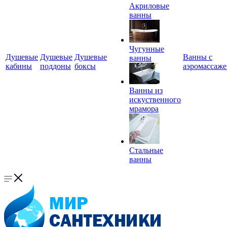
Акриловые
ванны
Чугунные
Душевые
Душевые
Душевые
Ванны с
ванны
кабины
поддоны
боксы
аэромассаж
Ванны из
искуственного
мрамора
Стальные
ванны