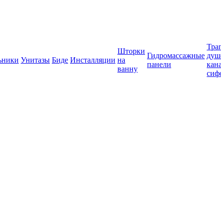
Тра
Шторки
Гидромассажные
душ
ьники
Унитазы
Биде
Инсталляции
на
панели
кан
ванну
сиф