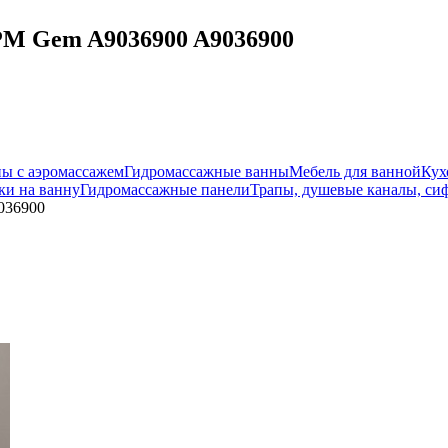
.PM Gem A9036900 A9036900
ы с аэромассажем
Гидромассажные ванны
Мебель для ванной
Кух
и на ванну
Гидромассажные панели
Трапы, душевые каналы, си
036900