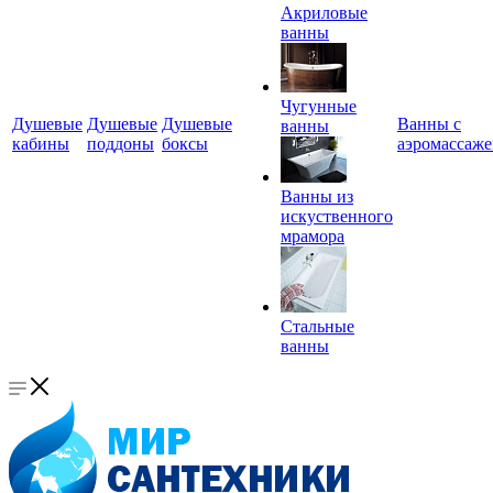
Акриловые
ванны
Чугунные
Душевые
Душевые
Душевые
Ванны с
ванны
кабины
поддоны
боксы
аэромассаж
Ванны из
искуственного
мрамора
Стальные
ванны