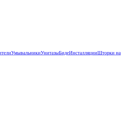
ители
Умывальники
Унитазы
Биде
Инсталляции
Шторки на