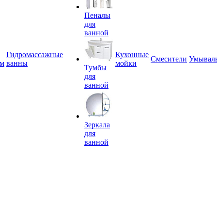
Пеналы
для
ванной
Гидромассажные
Кухонные
Смесители
Умывал
ем
ванны
мойки
Тумбы
для
ванной
Зеркала
для
ванной