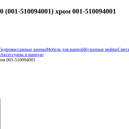
 (001-510094001) хром 001-510094001
Гидромассажные ванны
Мебель для ванной
Кухонные мойки
Смес
Аксессуары в ванную
ром 001-510094001