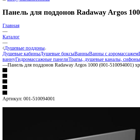
Панель для поддонов Radaway Argos 1000
Главная
—
Каталог
—
Душевые поддоны
Душевые кабины
Душевые боксы
Ванны
Ванны с аэромассажем
ванну
Гидромассажные панели
Трапы, душевые каналы, сифоны
—
Панель для поддонов Radaway Argos 1000 (001-510094001) х
Артикул:
001-510094001