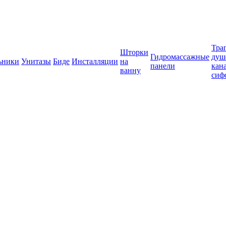
Тра
Шторки
Гидромассажные
душ
ьники
Унитазы
Биде
Инсталляции
на
панели
кан
ванну
сиф