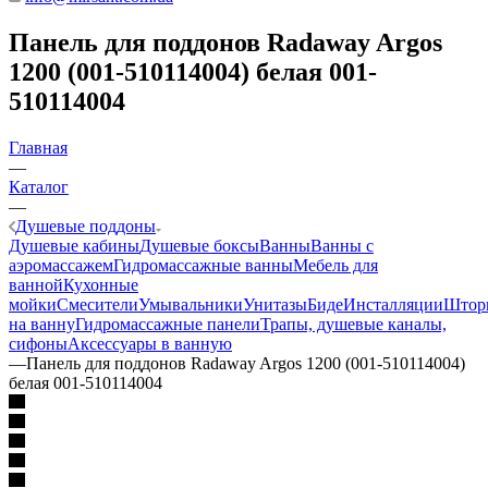
Панель для поддонов Radaway Argos
1200 (001-510114004) белая 001-
510114004
Главная
—
Каталог
—
Душевые поддоны
Душевые кабины
Душевые боксы
Ванны
Ванны с
аэромассажем
Гидромассажные ванны
Мебель для
ванной
Кухонные
мойки
Смесители
Умывальники
Унитазы
Биде
Инсталляции
Штор
на ванну
Гидромассажные панели
Трапы, душевые каналы,
сифоны
Аксессуары в ванную
—
Панель для поддонов Radaway Argos 1200 (001-510114004)
белая 001-510114004