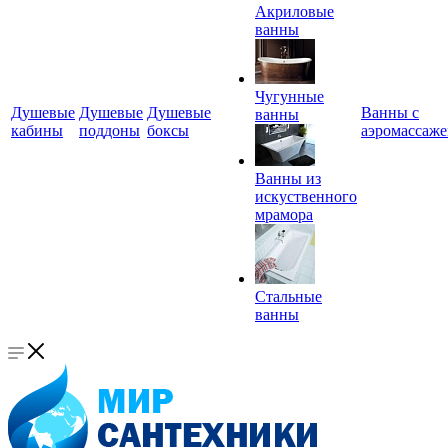
Акриловые
ванны
Чугунные
Душевые
Душевые
Душевые
Ванны с
ванны
кабины
поддоны
боксы
аэромассаж
Ванны из
искуственного
мрамора
Стальные
ванны