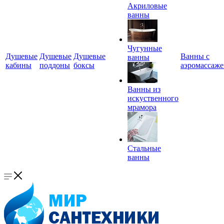
Акриловые
ванны
Чугунные
Душевые
Душевые
Душевые
Ванны с
ванны
кабины
поддоны
боксы
аэромассаж
Ванны из
искуственного
мрамора
Стальные
ванны