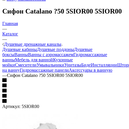
Сифон Catalano ?50 5SIOR00 5SIOR00
Главная
—
Каталог
—
Душевые дренажные каналы
Душевые кабины
Душевые поддоны
Душевые
боксы
Ванны
Ванны с аэромассажем
Гидромассажные
ванны
Мебель для ванной
Кухонные
мойки
Смесители
Умывальники
Унитазы
Биде
Инсталляции
Штор
на ванну
Гидромассажные панели
Аксессуары в ванную
—
Сифон Catalano ?50 5SIOR00 5SIOR00
Артикул:
5SIOR00