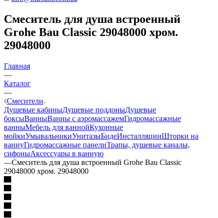
Смеситель для душа встроенный
Grohe Bau Classic 29048000 хром.
29048000
Главная
—
Каталог
—
Смесители
Душевые кабины
Душевые поддоны
Душевые
боксы
Ванны
Ванны с аэромассажем
Гидромассажные
ванны
Мебель для ванной
Кухонные
мойки
Умывальники
Унитазы
Биде
Инсталляции
Шторки на
ванну
Гидромассажные панели
Трапы, душевые каналы,
сифоны
Аксессуары в ванную
—
Смеситель для душа встроенный Grohe Bau Classic
29048000 хром. 29048000