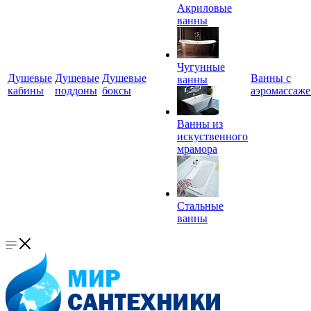
Акриловые
ванны
Чугунные
Душевые
Душевые
Душевые
Ванны с
ванны
кабины
поддоны
боксы
аэромассаж
Ванны из
искуственного
мрамора
Стальные
ванны