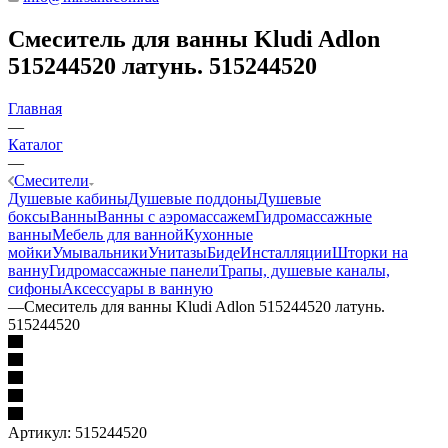
Смеситель для ванны Kludi Adlon
515244520 латунь. 515244520
Главная
—
Каталог
—
Смесители
Душевые кабины
Душевые поддоны
Душевые
боксы
Ванны
Ванны с аэромассажем
Гидромассажные
ванны
Мебель для ванной
Кухонные
мойки
Умывальники
Унитазы
Биде
Инсталляции
Шторки на
ванну
Гидромассажные панели
Трапы, душевые каналы,
сифоны
Аксессуары в ванную
—
Смеситель для ванны Kludi Adlon 515244520 латунь.
515244520
Артикул:
515244520