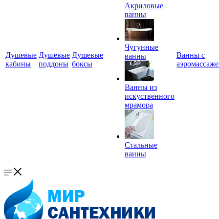
Акриловые
ванны
Чугунные
Душевые
Душевые
Душевые
Ванны с
ванны
кабины
поддоны
боксы
аэромассаж
Ванны из
искуственного
мрамора
Стальные
ванны