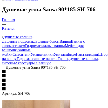
Душевые углы Sansa 90*185 SH-706
Главная
—
Каталог
—
Душевые кабины
Душевые поддоны
Душевые боксы
Ванны
Ванны с
аэромассажем
Гидромассажные ванны
Мебель для
ванной
Кухонные
мойки
Смесители
Умывальники
Унитазы
Биде
Инсталляции
Штор
на ванну
Гидромассажные панели
Трапы, душевые каналы,
сифоны
Аксессуары в ванную
—
Душевые углы Sansa 90*185 SH-706
Артикул:
SH-706