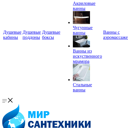
Акриловые
ванны
Чугунные
Душевые
Душевые
Душевые
Ванны с
ванны
кабины
поддоны
боксы
аэромассаж
Ванны из
искуственного
мрамора
Стальные
ванны