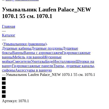
Умывальник Laufen Palace_NEW
1070.1 55 см. 1070.1
Главная
—
Каталог
—
Умывальники (раковины)
Душевые кабины
Душевые поддоны
Душевые
боксы
Ванны
Ванны с аэромассажем
Гидромассажные
ванны
Мебель для ванной
Кухонные
мойки
Смесители
Унитазы
Биде
Инсталляции
Шторки на
ванну
Гидромассажные панели
Трапы, душевые каналы,
сифоны
Аксессуары в ванную
—
Умывальник Laufen Palace_NEW 1070.1 55 см. 1070.1
Артикул:
1070.1