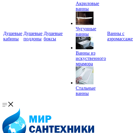
Акриловые
ванны
Чугунные
Душевые
Душевые
Душевые
Ванны с
ванны
кабины
поддоны
боксы
аэромассаж
Ванны из
искуственного
мрамора
Стальные
ванны