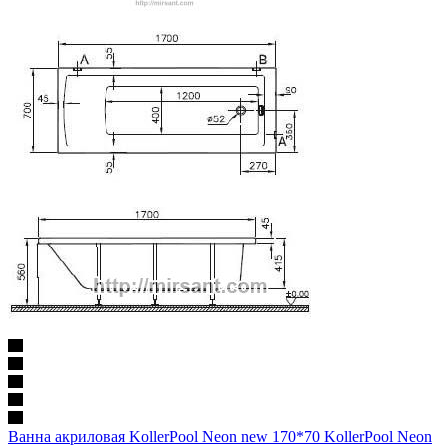
Ванна акриловая KollerPool Neon new 170*70 KollerPool Neon