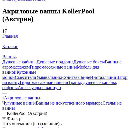
Акриловые ванны KollerPool
(Австрия)
17
Главная
—
Каталог
—
Ванны
Душевые кабины
Душевые поддоны
Душевые боксы
Ванны с
аэромассажем
Гидромассажные ванны
Мебель для
ванной
Кухонные
мойки
Смесители
Умывальники
Унитазы
Биде
Инсталляции
Штор
на ванну
Гидромассажные панели
Трапы, душевые каналы,
сифоны
Аксессуары в ванную
—
Акриловые ванны
Чугунные ванны
Ванны из искуственного мрамора
Стальные
ванны
—
KollerPool (Австрия)
Фильтр
По умолчанию (возрастание)