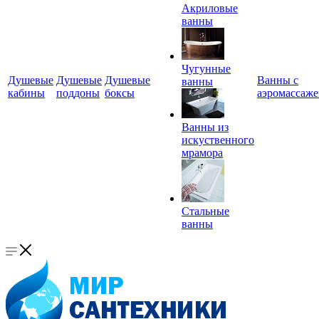
Акриловые
ванны
Чугунные
Душевые
Душевые
Душевые
Ванны с
ванны
кабины
поддоны
боксы
аэромассаж
Ванны из
искуственного
мрамора
Стальные
ванны