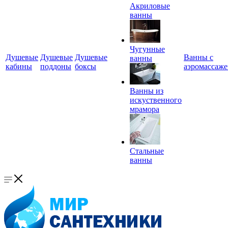
Акриловые
ванны
Чугунные
Душевые
Душевые
Душевые
Ванны с
ванны
кабины
поддоны
боксы
аэромассаж
Ванны из
искуственного
мрамора
Стальные
ванны