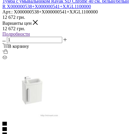
Тумба с умывальником Ravak SD Chrome 40 см. белый/белый
R X000000538+X000000541+XJGL1100000
Арт.: X000000538+X000000541+XJGL1100000
12 672
грн.
Варианты цен
12 672
грн.
Подробности
В корзину