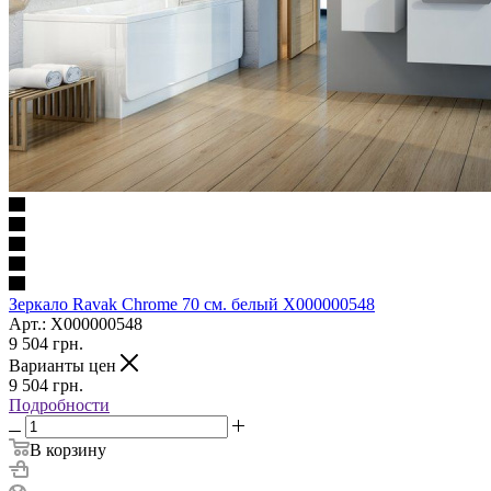
Зеркало Ravak Chrome 70 см. белый X000000548
Арт.: X000000548
9 504
грн.
Варианты цен
9 504
грн.
Подробности
В корзину