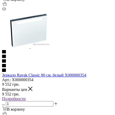
Зеркало Ravak Classic 80 см. белый X000000354
Арт.: X000000354
9 552
грн.
Варианты цен
9 552
грн.
Подробности
В корзину