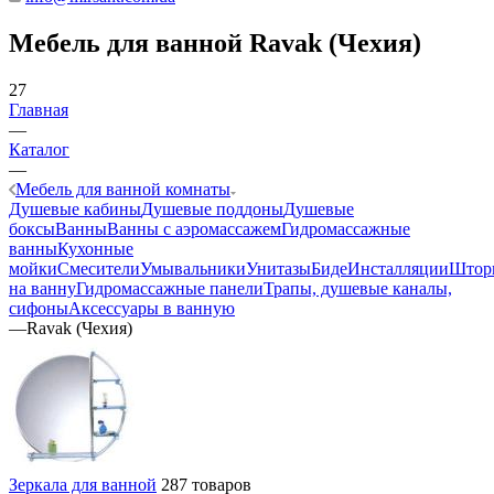
Мебель для ванной Ravak (Чехия)
27
Главная
—
Каталог
—
Мебель для ванной комнаты
Душевые кабины
Душевые поддоны
Душевые
боксы
Ванны
Ванны с аэромассажем
Гидромассажные
ванны
Кухонные
мойки
Смесители
Умывальники
Унитазы
Биде
Инсталляции
Штор
на ванну
Гидромассажные панели
Трапы, душевые каналы,
сифоны
Аксессуары в ванную
—
Ravak (Чехия)
Зеркала для ванной
287 товаров