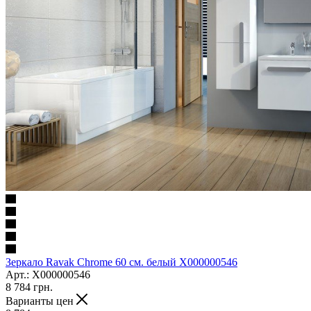
Зеркало Ravak Chrome 60 см. белый X000000546
Арт.: X000000546
8 784
грн.
Варианты цен